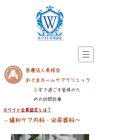
医療法人希桜会​
おぐまホームケアクリニック
​
自宅で過ごす皆様のた
めの訪問診療
​ホワイト企業認定とは？
​～
緩和ケア内科・泌尿器科～